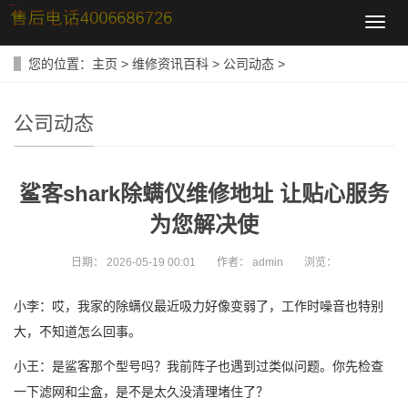
导
航
菜
您的位置：
主页
>
维修资讯百科
>
公司动态
>
单
公司动态
鲨客shark除螨仪维修地址 让贴心服务
为您解决使
日期：
2026-05-19 00:01
作者：
admin
浏览：
小李：哎，我家的除螨仪最近吸力好像变弱了，工作时噪音也特别
大，不知道怎么回事。
小王：是鲨客那个型号吗？我前阵子也遇到过类似问题。你先检查
一下滤网和尘盒，是不是太久没清理堵住了？