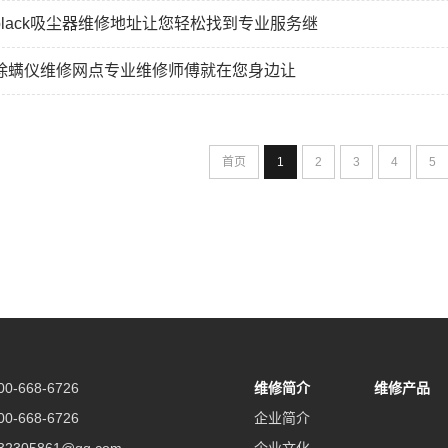
black吸尘器维修地址让您轻松找到专业服务继
除螨仪维修网点专业维修师傅就在您身边让
首页
1
2
3
4
5
-668-6726
维修简介
维修产品
-668-6726
企业简介