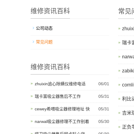
维修资讯百科
常见
公司动态
zhu
常见问题
瑞卡
na
维修资讯百科
zab
zhuixin追心除螨仪维修电话
06/01
cor
瑞卡富吸尘器售后不工作
05/31
利比
cewey希喂吸尘器修理地址 快
05/31
吉米
narwal吸尘器修理不工作别着
05/30
正负